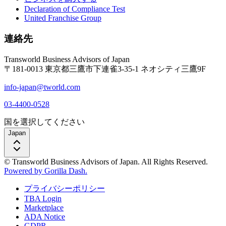
Declaration of Compliance Test
United Franchise Group
連絡先
Transworld Business Advisors of Japan
〒181-0013 東京都三鷹市下連雀3-35-1 ネオシティ三鷹9F
info-japan@tworld.com
03-4400-0528
国を選択してください
Japan
© Transworld Business Advisors of Japan. All Rights Reserved.
Powered by Gorilla Dash.
プライバシーポリシー
TBA Login
Marketplace
ADA Notice
GDPR