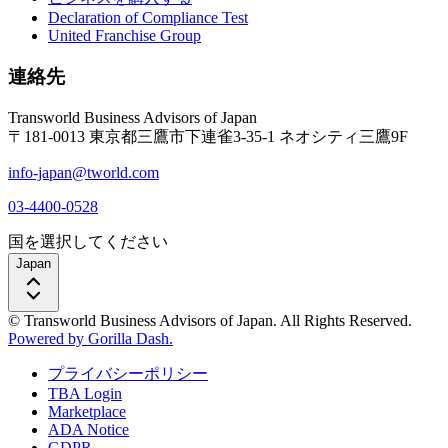
Declaration of Compliance Test
United Franchise Group
連絡先
Transworld Business Advisors of Japan
〒181-0013 東京都三鷹市下連雀3-35-1 ネオシティ三鷹9F
info-japan@tworld.com
03-4400-0528
国を選択してください
Japan
© Transworld Business Advisors of Japan. All Rights Reserved.
Powered by Gorilla Dash.
プライバシーポリシー
TBA Login
Marketplace
ADA Notice
GDPR