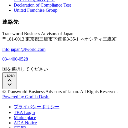
Declaration of Compliance Test
United Franchise Group
連絡先
Transworld Business Advisors of Japan
〒181-0013 東京都三鷹市下連雀3-35-1 ネオシティ三鷹9F
info-japan@tworld.com
03-4400-0528
国を選択してください
Japan
© Transworld Business Advisors of Japan. All Rights Reserved.
Powered by Gorilla Dash.
プライバシーポリシー
TBA Login
Marketplace
ADA Notice
GDPR