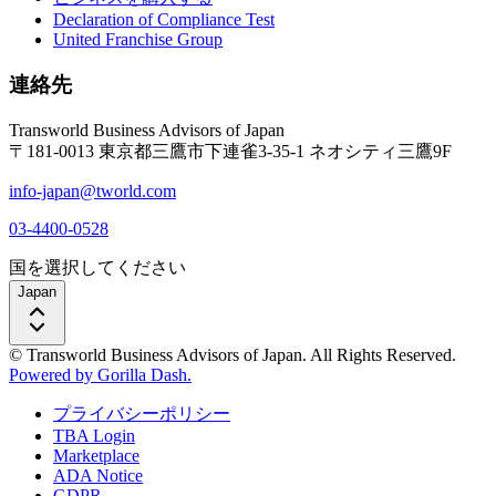
Declaration of Compliance Test
United Franchise Group
連絡先
Transworld Business Advisors of Japan
〒181-0013 東京都三鷹市下連雀3-35-1 ネオシティ三鷹9F
info-japan@tworld.com
03-4400-0528
国を選択してください
Japan
© Transworld Business Advisors of Japan. All Rights Reserved.
Powered by Gorilla Dash.
プライバシーポリシー
TBA Login
Marketplace
ADA Notice
GDPR