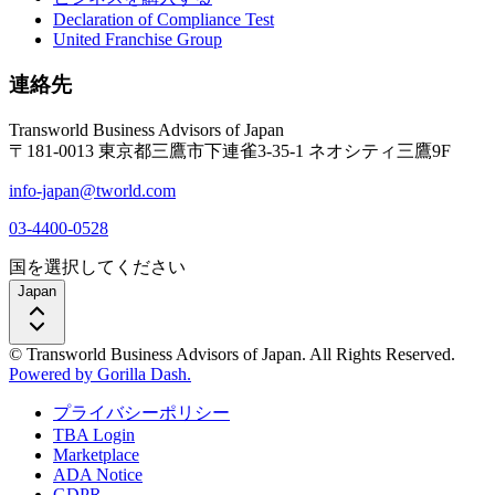
Declaration of Compliance Test
United Franchise Group
連絡先
Transworld Business Advisors of Japan
〒181-0013 東京都三鷹市下連雀3-35-1 ネオシティ三鷹9F
info-japan@tworld.com
03-4400-0528
国を選択してください
Japan
© Transworld Business Advisors of Japan. All Rights Reserved.
Powered by Gorilla Dash.
プライバシーポリシー
TBA Login
Marketplace
ADA Notice
GDPR