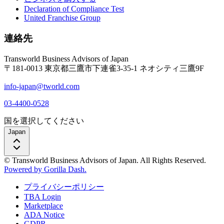
Declaration of Compliance Test
United Franchise Group
連絡先
Transworld Business Advisors of Japan
〒181-0013 東京都三鷹市下連雀3-35-1 ネオシティ三鷹9F
info-japan@tworld.com
03-4400-0528
国を選択してください
Japan
© Transworld Business Advisors of Japan. All Rights Reserved.
Powered by Gorilla Dash.
プライバシーポリシー
TBA Login
Marketplace
ADA Notice
GDPR