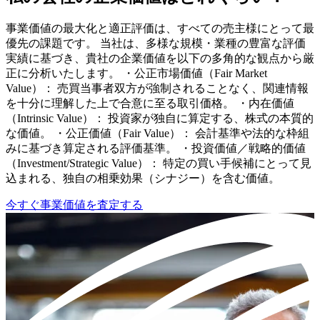
事業価値の最大化と適正評価は、すべての売主様にとって最
優先の課題です。 当社は、多様な規模・業種の豊富な評価
実績に基づき、貴社の企業価値を以下の多角的な観点から厳
正に分析いたします。 ・公正市場価値（Fair Market
Value）： 売買当事者双方が強制されることなく、関連情報
を十分に理解した上で合意に至る取引価格。 ・内在価値
（Intrinsic Value）： 投資家が独自に算定する、株式の本質的
な価値。 ・公正価値（Fair Value）： 会計基準や法的な枠組
みに基づき算定される評価基準。 ・投資価値／戦略的価値
（Investment/Strategic Value）： 特定の買い手候補にとって見
込まれる、独自の相乗効果（シナジー）を含む価値。
今すぐ事業価値を査定する