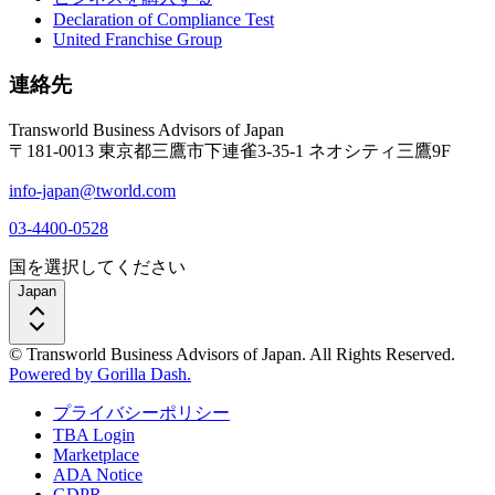
Declaration of Compliance Test
United Franchise Group
連絡先
Transworld Business Advisors of Japan
〒181-0013 東京都三鷹市下連雀3-35-1 ネオシティ三鷹9F
info-japan@tworld.com
03-4400-0528
国を選択してください
Japan
© Transworld Business Advisors of Japan. All Rights Reserved.
Powered by Gorilla Dash.
プライバシーポリシー
TBA Login
Marketplace
ADA Notice
GDPR