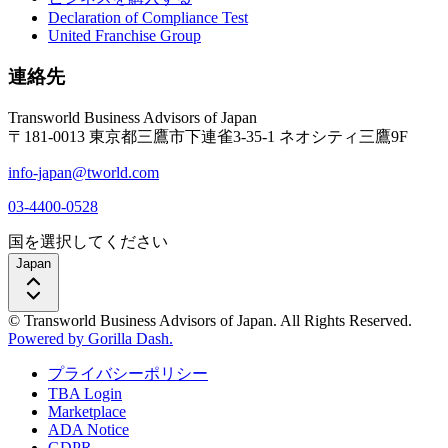
Declaration of Compliance Test
United Franchise Group
連絡先
Transworld Business Advisors of Japan
〒181-0013 東京都三鷹市下連雀3-35-1 ネオシティ三鷹9F
info-japan@tworld.com
03-4400-0528
国を選択してください
Japan
© Transworld Business Advisors of Japan. All Rights Reserved.
Powered by Gorilla Dash.
プライバシーポリシー
TBA Login
Marketplace
ADA Notice
GDPR