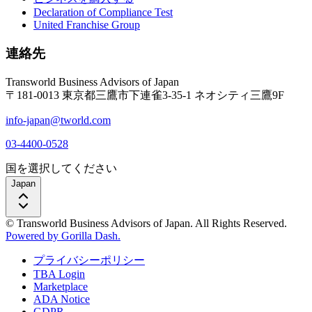
Declaration of Compliance Test
United Franchise Group
連絡先
Transworld Business Advisors of Japan
〒181-0013 東京都三鷹市下連雀3-35-1 ネオシティ三鷹9F
info-japan@tworld.com
03-4400-0528
国を選択してください
Japan
© Transworld Business Advisors of Japan. All Rights Reserved.
Powered by Gorilla Dash.
プライバシーポリシー
TBA Login
Marketplace
ADA Notice
GDPR