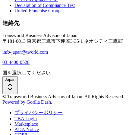
Declaration of Compliance Test
United Franchise Group
連絡先
Transworld Business Advisors of Japan
〒181-0013 東京都三鷹市下連雀3-35-1 ネオシティ三鷹9F
info-japan@tworld.com
03-4400-0528
国を選択してください
Japan
© Transworld Business Advisors of Japan. All Rights Reserved.
Powered by Gorilla Dash.
プライバシーポリシー
TBA Login
Marketplace
ADA Notice
GDPR