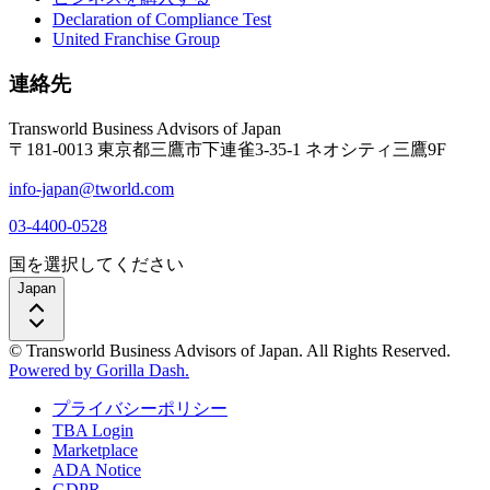
Declaration of Compliance Test
United Franchise Group
連絡先
Transworld Business Advisors of Japan
〒181-0013 東京都三鷹市下連雀3-35-1 ネオシティ三鷹9F
info-japan@tworld.com
03-4400-0528
国を選択してください
Japan
© Transworld Business Advisors of Japan. All Rights Reserved.
Powered by Gorilla Dash.
プライバシーポリシー
TBA Login
Marketplace
ADA Notice
GDPR