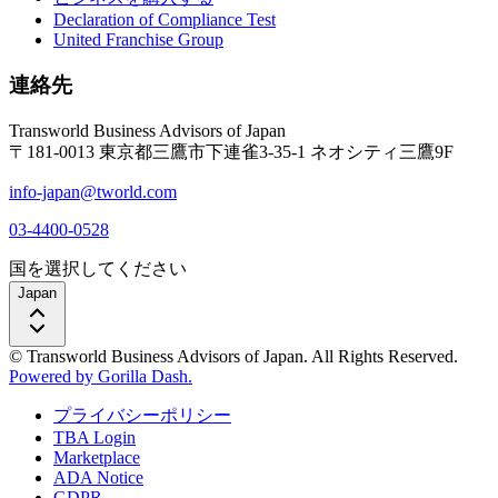
Declaration of Compliance Test
United Franchise Group
連絡先
Transworld Business Advisors of Japan
〒181-0013 東京都三鷹市下連雀3-35-1 ネオシティ三鷹9F
info-japan@tworld.com
03-4400-0528
国を選択してください
Japan
© Transworld Business Advisors of Japan. All Rights Reserved.
Powered by Gorilla Dash.
プライバシーポリシー
TBA Login
Marketplace
ADA Notice
GDPR