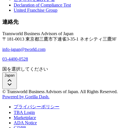
Declaration of Compliance Test
United Franchise Group
連絡先
Transworld Business Advisors of Japan
〒181-0013 東京都三鷹市下連雀3-35-1 ネオシティ三鷹9F
info-japan@tworld.com
03-4400-0528
国を選択してください
Japan
© Transworld Business Advisors of Japan. All Rights Reserved.
Powered by Gorilla Dash.
プライバシーポリシー
TBA Login
Marketplace
ADA Notice
GDPR