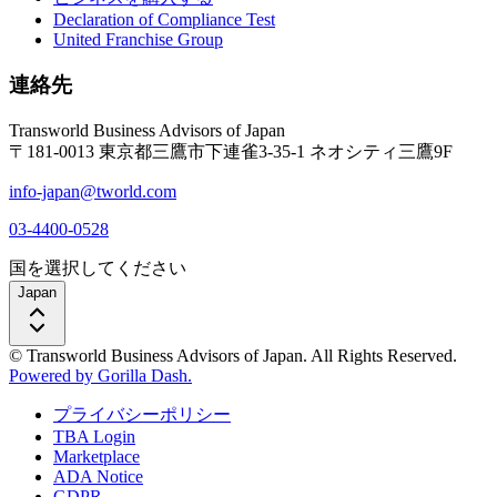
Declaration of Compliance Test
United Franchise Group
連絡先
Transworld Business Advisors of Japan
〒181-0013 東京都三鷹市下連雀3-35-1 ネオシティ三鷹9F
info-japan@tworld.com
03-4400-0528
国を選択してください
Japan
© Transworld Business Advisors of Japan. All Rights Reserved.
Powered by Gorilla Dash.
プライバシーポリシー
TBA Login
Marketplace
ADA Notice
GDPR